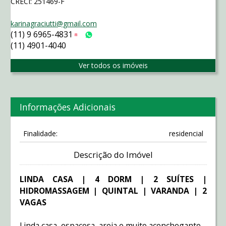
CRECI: 251469-F
karinagraciutti@gmail.com
(11) 9 6965-4831
Tim
WhatsApp
(11) 4901-4040
Ver todos os imóveis
Informações Adicionais
Finalidade:
residencial
Descrição do Imóvel
LINDA CASA | 4 DORM | 2 SUÍTES |
HIDROMASSAGEM | QUINTAL | VARANDA | 2
VAGAS
Linda casa, espaçosa, areja e muito aconchegante.