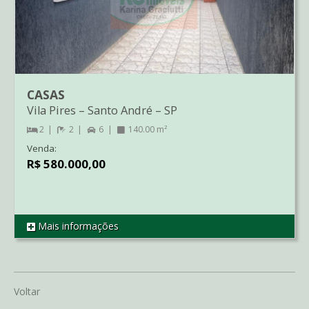
CASAS
Vila Pires
–
Santo André
–
SP
2
2
6
140.00 m²
Venda:
R$ 580.000,00
Mais informações
REF CA1646
Voltar