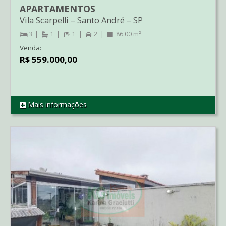
APARTAMENTOS
Vila Scarpelli
–
Santo André
–
SP
3
1
1
2
86.00 m²
Venda:
R$ 559.000,00
Mais informações
REF AP1677