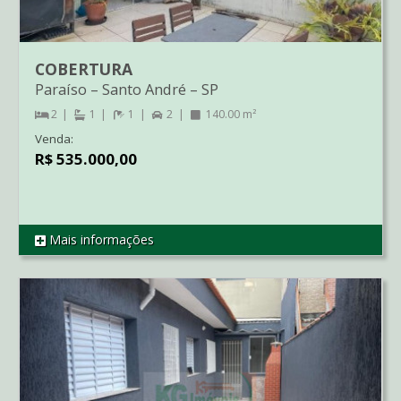
COBERTURA
Paraíso
–
Santo André
–
SP
2
1
1
2
140.00 m²
Venda:
R$ 535.000,00
Mais informações
REF CO1565