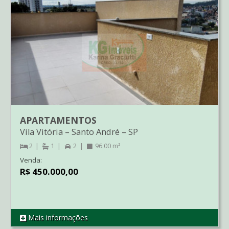
APARTAMENTOS
Vila Vitória
–
Santo André
–
SP
2
1
2
96.00 m²
Venda:
R$ 450.000,00
Mais informações
REF CO2776