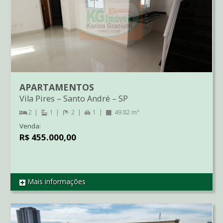
APARTAMENTOS
Vila Pires
–
Santo André
–
SP
2
1
2
1
49.82 m²
Venda:
R$ 455.000,00
Mais informações
REF AP2680