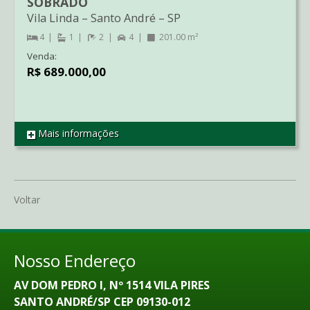
SOBRADO
Vila Linda
–
Santo André
–
SP
4
1
2
4
201.00 m²
Venda:
R$ 689.000,00
Mais informações
REF SO1700
Voltar
Nosso Endereço
AV DOM PEDRO I, Nº 1514 VILA PIRES
SANTO ANDRÉ/SP CEP 09130-012