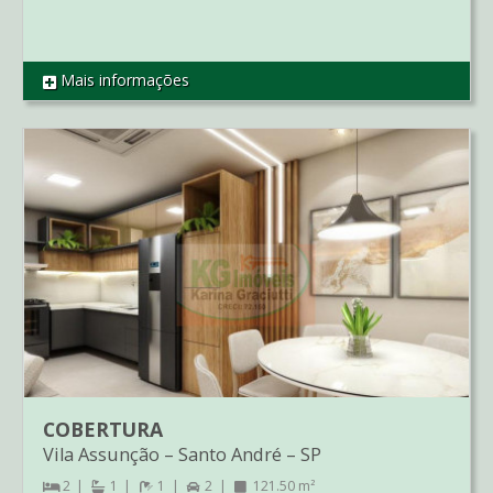
Mais informações
REF TE2840
COBERTURA
Vila Assunção
–
Santo André
–
SP
2
1
1
2
121.50 m²