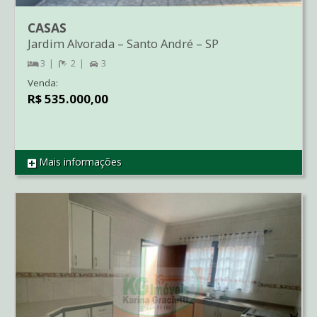
CASAS
Jardim Alvorada
–
Santo André
–
SP
3
2
3
Venda:
R$ 535.000,00
Mais informações
REF CA1857