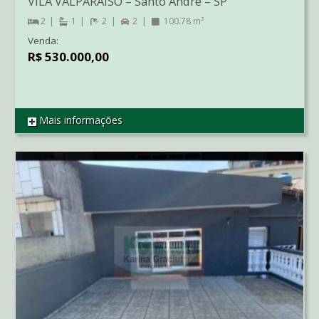
VILA VALPARAÍSO
–
Santo André
–
SP
2
1
2
2
100.78 m²
Venda:
R$ 530.000,00
Mais informações
REF CO00969