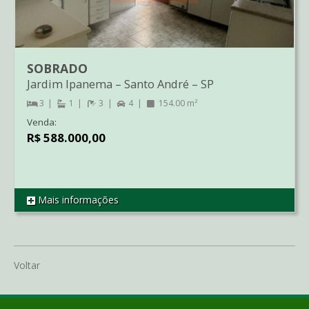
SOBRADO
Jardim Ipanema
–
Santo André
–
SP
3
1
3
4
154.00 m²
Venda:
R$ 588.000,00
Mais informações
REF SO2300
Voltar