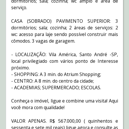
dormitórios; sala; cozinha; wc amplo e área de
serviço.
CASA (SOBRADO) PAVIMENTO SUPERIOR: 3
dormitórios; sala; cozinha; 2 áreas de serviços: 2
wc: acesso para laje sendo possível construir mais
cômodos. 3 vagas de garagem.
- LOCALIZAÇÃO: Vila América, Santo André -SP,
local privilegiado com vários ponto de Interesse
próximo.
- SHOPPING: A 3 min. do Atrium Shopping;
- CENTRO: A 8 min. do centro da cidade;
- ACADEMIAS; SUPERMERCADO; ESCOLAS.
Conheça o imóvel, ligue e combine uma visita! Aqui
você mora com qualidade!
VALOR APENAS. R$ 567.000,00 ( quinhentos e
sessenta e sete mil reais) ligue agora e consulte as