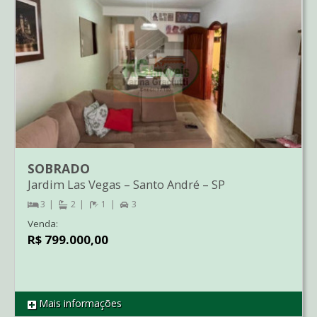
SOBRADO
Jardim Las Vegas
–
Santo André
–
SP
3
2
1
3
Venda:
R$ 799.000,00
Mais informações
REF SO3211