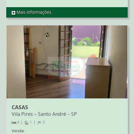
Mais informações
REF SO2702
CASAS
Vila Pires
–
Santo André
–
SP
4
1
2
Venda: